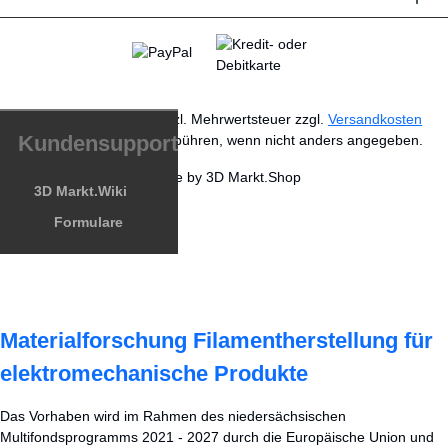
* Alle Preise exkl. gesetzl. Mehrwertsteuer zzgl.
Versandkosten
Kundensupport
und ggf. Nachnahmegebühren, wenn nicht anders angegeben.
Made by 3D Markt.Shop
3D Markt.Wiki
Formulare
Materialforschung Filamentherstellung für
elektromechanische Produkte
Das Vorhaben wird im Rahmen des niedersächsischen
Multifondsprogramms 2021 - 2027 durch die Europäische Union und