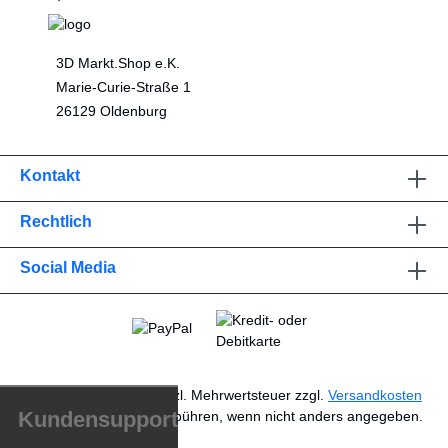
3D Markt.Shop e.K.
Marie-Curie-Straße 1
26129 Oldenburg
Kontakt
Rechtlich
Social Media
* Alle Preise exkl. gesetzl. Mehrwertsteuer zzgl.
Versandkosten
Kundensupport
und ggf. Nachnahmegebühren, wenn nicht anders angegeben.