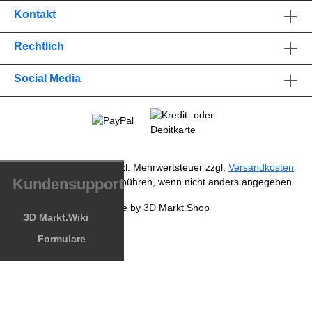
Kontakt
Rechtlich
Social Media
* Alle Preise exkl. gesetzl. Mehrwertsteuer zzgl.
Versandkosten
Kundensupport
und ggf. Nachnahmegebühren, wenn nicht anders angegeben.
Made by 3D Markt.Shop
3D Markt.Wiki
Formulare